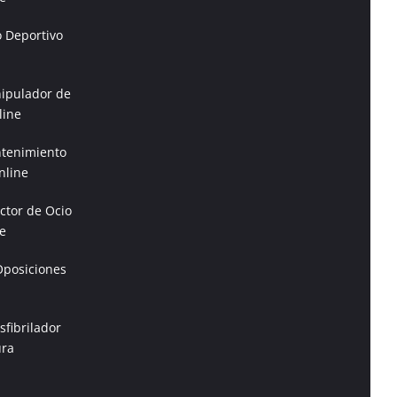
o Deportivo
ipulador de
line
tenimiento
nline
ctor de Ocio
e
Oposiciones
fibrilador
ura