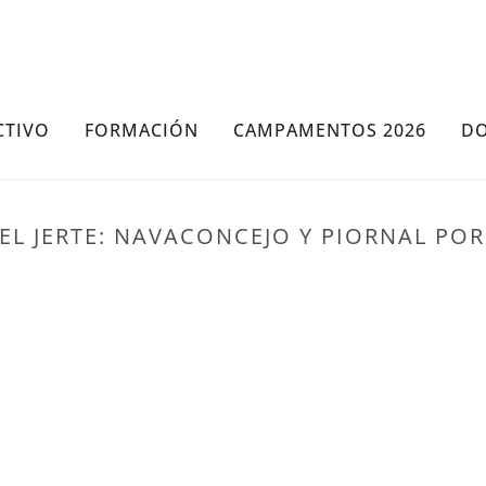
CTIVO
FORMACIÓN
CAMPAMENTOS 2026
D
 DEL JERTE: NAVACONCEJO Y PIORNAL PO
PORTADA
»
​​​RUTA OTOÑAL EN EL VALLE DEL 