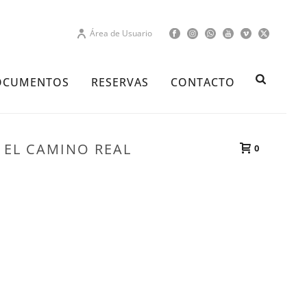
Área de Usuario
OCUMENTOS
RESERVAS
CONTACTO
R EL CAMINO REAL​
0
JERTE: NAVACONCEJO Y PIORNAL POR EL CAMINO REAL​