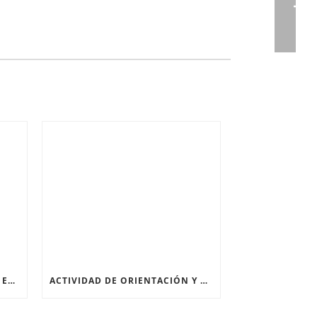
CARAVANA Y NATURALEZA EN EL VALLE DEL JERTE (PIORNAL)
ACTIVIDAD DE ORIENTACIÓN Y PLANIFICACIÓN DE RUTAS POR SENDEROS EN EL CURSO DE MONITOR DE OCIO Y TIEMPO LIBRE EN CÁCERES