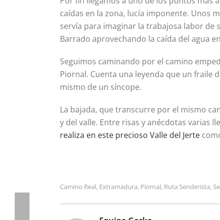
Por fin llegamos a uno de los puntos más at
caídas en la zona, lucía imponente. Unos 
servía para imaginar la trabajosa labor de s
Barrado aprovechando la caída del agua e
Seguimos caminando por el camino empedra
Piornal. Cuenta una leyenda que un fraile de
mismo de un síncope.
La bajada, que transcurre por el mismo ca
y del valle. Entre risas y anécdotas varias
realiza en este precioso Valle del Jerte
como 
Camino Real
Extramadura
Piornal
Ruta Senderista
S
,
,
,
,