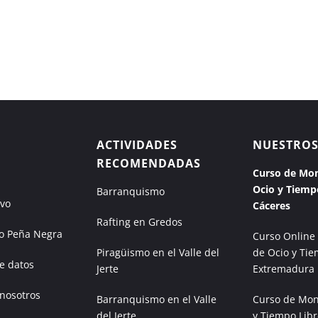
ACTIVIDADES
NUESTROS
RECOMENDADAS
Curso de Mon
Ocio y Tiemp
Barranquismo
ivo
Cáceres
Rafting en Gredos
 Peña Negra
Curso Online
Piragüismo en el Valle del
de Ocio y Tie
e datos
Jerte
Extremadura
 nosotros
Barranquismo en el Valle
Curso de Mon
del Jerte
y Tiempo Libr