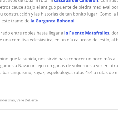
ractivos de toda la ruta, la
cascada del Calderón
. Con sus 
metros cauce abajo el antiguo puente de piedra medieval p
u construcción y las historias de tan bonito lugar. Como la ll
n este tramo de
la Garganta Bohonal
.
do entre robles hasta llegar a
la Fuente Matafrailes
, do
 una comitiva eclesiástica, en un día caluroso del estío, al 
mino que la subida, nos sirvió para conocer un poco más a 
 llegamos a Navaconcejo con ganas de volvernos a ver en otr
barranquismo, kayak, espeleología, rutas 4×4 o rutas de
enderismo
Valle Del Jerte
,