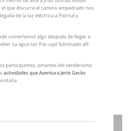
25 metros de altura y las últimas lluvias
or el que discurre el camino empedrado nos
egada de la luz eléctrica a Piornal y
nde comeríamos algo después de llegar a
beber su agua tan fría cayó fulminado allí
los participantes, amantes del senderismo
as
actividades que Aventura Jerte Gecko
 montaña.