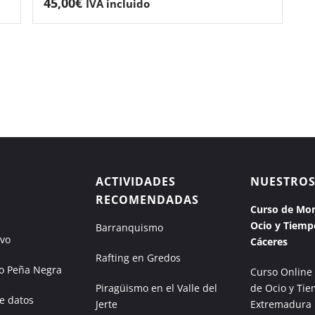
45,00
€
IVA incluido
ACTIVIDADES
NUESTROS
RECOMENDADAS
Curso de Mon
Ocio y Tiemp
Barranquismo
ivo
Cáceres
Rafting en Gredos
 Peña Negra
Curso Online
Piragüismo en el Valle del
de Ocio y Tie
e datos
Jerte
Extremadura