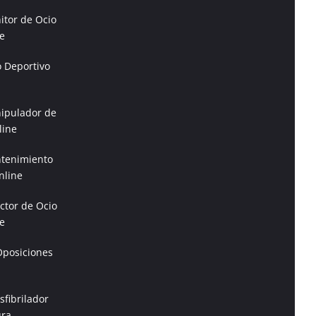
itor de Ocio
e
o Deportivo
ipulador de
line
tenimiento
nline
ctor de Ocio
e
Oposiciones
fibrilador
ura